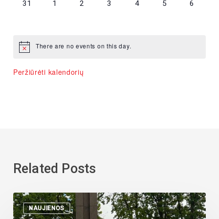
0
0
0
0
0
0
0
31
1
2
3
4
5
6
renginiai,
renginiai,
renginiai,
renginiai,
renginiai,
renginiai,
renginiai,
There are no events on this day.
Peržiūrėti kalendorių
Related Posts
NAUJIENOS