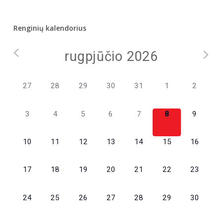
Renginių kalendorius
rugpjūčio 2026
0
0
0
0
0
0
0
27
28
29
30
31
1
2
renginiai,
renginiai,
renginiai,
renginiai,
renginiai,
renginiai,
renginiai,
0
0
0
0
0
0
0
3
4
5
6
7
8
9
renginiai,
renginiai,
renginiai,
renginiai,
renginiai,
renginiai,
renginiai,
0
0
0
0
0
0
0
10
11
12
13
14
15
16
renginiai,
renginiai,
renginiai,
renginiai,
renginiai,
renginiai,
renginiai,
0
0
0
0
0
0
0
17
18
19
20
21
22
23
renginiai,
renginiai,
renginiai,
renginiai,
renginiai,
renginiai,
renginiai,
0
0
0
0
0
0
0
24
25
26
27
28
29
30
renginiai,
renginiai,
renginiai,
renginiai,
renginiai,
renginiai,
renginiai,