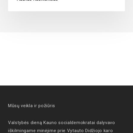
Mūsų veikla ir požiūris
Valstybės dieną Kauno socialdemokratai dalyvavo
iškilmingame minėjime prie Vytauto Didžiojo karo