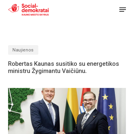
Skip
Menu
to
Close
main
Menu
content
Naujienos
Robertas Kaunas susitiko su energetikos
ministru Žygimantu Vaičiūnu.