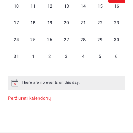
0
0
0
0
0
0
0
10
11
12
13
14
15
16
renginiai,
renginiai,
renginiai,
renginiai,
renginiai,
renginiai,
renginiai,
0
0
0
0
0
0
0
17
18
19
20
21
22
23
renginiai,
renginiai,
renginiai,
renginiai,
renginiai,
renginiai,
renginiai,
0
0
0
0
0
0
0
24
25
26
27
28
29
30
renginiai,
renginiai,
renginiai,
renginiai,
renginiai,
renginiai,
renginiai,
0
0
0
0
0
0
0
31
1
2
3
4
5
6
renginiai,
renginiai,
renginiai,
renginiai,
renginiai,
renginiai,
renginiai,
There are no events on this day.
Peržiūrėti kalendorių