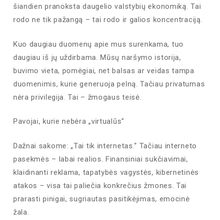
šiandien pranoksta daugelio valstybių ekonomiką. Tai
rodo ne tik pažangą – tai rodo ir galios koncentraciją.
Kuo daugiau duomenų apie mus surenkama, tuo
daugiau iš jų uždirbama. Mūsų naršymo istorija,
buvimo vieta, pomėgiai, net balsas ar veidas tampa
duomenimis, kurie generuoja pelną. Tačiau privatumas
nėra privilegija. Tai – žmogaus teisė.
Pavojai, kurie nebėra „virtualūs“
Dažnai sakome: „Tai tik internetas.“ Tačiau interneto
pasekmės – labai realios. Finansiniai sukčiavimai,
klaidinanti reklama, tapatybės vagystės, kibernetinės
atakos – visa tai paliečia konkrečius žmones. Tai
prarasti pinigai, sugriautas pasitikėjimas, emocinė
žala.