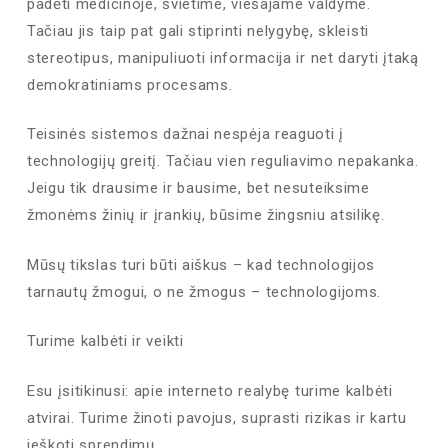
padėti medicinoje, švietime, viešajame valdyme.
Tačiau jis taip pat gali stiprinti nelygybę, skleisti
stereotipus, manipuliuoti informacija ir net daryti įtaką
demokratiniams procesams.
Teisinės sistemos dažnai nespėja reaguoti į
technologijų greitį. Tačiau vien reguliavimo nepakanka.
Jeigu tik drausime ir bausime, bet nesuteiksime
žmonėms žinių ir įrankių, būsime žingsniu atsilikę.
Mūsų tikslas turi būti aiškus – kad technologijos
tarnautų žmogui, o ne žmogus – technologijoms.
Turime kalbėti ir veikti
Esu įsitikinusi: apie interneto realybę turime kalbėti
atvirai. Turime žinoti pavojus, suprasti rizikas ir kartu
ieškoti sprendimų.