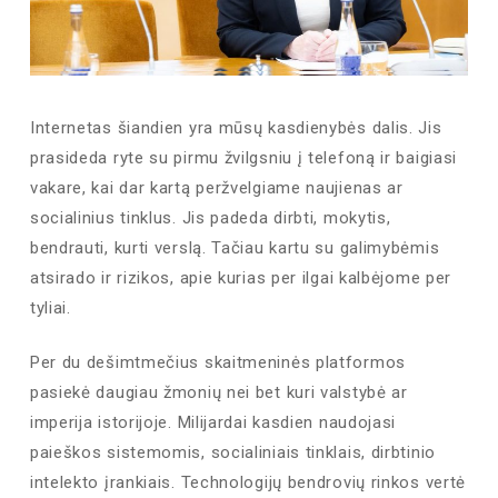
Internetas šiandien yra mūsų kasdienybės dalis. Jis
prasideda ryte su pirmu žvilgsniu į telefoną ir baigiasi
vakare, kai dar kartą peržvelgiame naujienas ar
socialinius tinklus. Jis padeda dirbti, mokytis,
bendrauti, kurti verslą. Tačiau kartu su galimybėmis
atsirado ir rizikos, apie kurias per ilgai kalbėjome per
tyliai.
Per du dešimtmečius skaitmeninės platformos
pasiekė daugiau žmonių nei bet kuri valstybė ar
imperija istorijoje. Milijardai kasdien naudojasi
paieškos sistemomis, socialiniais tinklais, dirbtinio
intelekto įrankiais. Technologijų bendrovių rinkos vertė