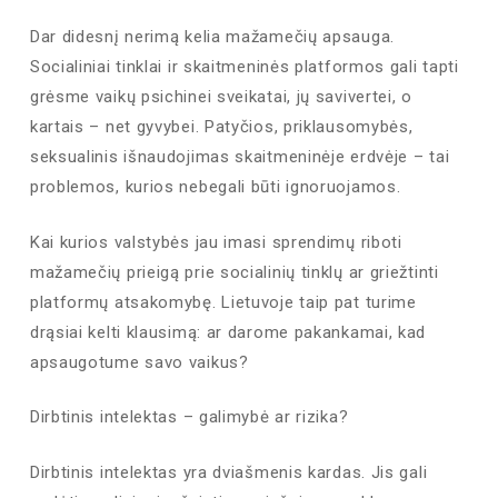
Dar didesnį nerimą kelia mažamečių apsauga.
Socialiniai tinklai ir skaitmeninės platformos gali tapti
grėsme vaikų psichinei sveikatai, jų savivertei, o
kartais – net gyvybei. Patyčios, priklausomybės,
seksualinis išnaudojimas skaitmeninėje erdvėje – tai
problemos, kurios nebegali būti ignoruojamos.
Kai kurios valstybės jau imasi sprendimų riboti
mažamečių prieigą prie socialinių tinklų ar griežtinti
platformų atsakomybę. Lietuvoje taip pat turime
drąsiai kelti klausimą: ar darome pakankamai, kad
apsaugotume savo vaikus?
Dirbtinis intelektas – galimybė ar rizika?
Dirbtinis intelektas yra dviašmenis kardas. Jis gali