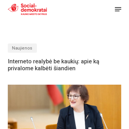
Skip
Menu
to
Close
main
Menu
content
Naujienos
Interneto realybė be kaukių: apie ką
privalome kalbėti šiandien