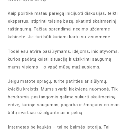
Kaip politikė matau pareigą inicijuoti diskusijas, telkti
ekspertus, stiprinti teisinę bazę, skatinti skaitmeninį
raštingumą. Tačiau sprendimai negims uždarame
kabinete. Jie turi būti kuriami kartu su visuomene.
Todėl esu atvira pasiūlymams, idėjoms, iniciatyvoms,
kurios padėtų keisti situaciją ir užtikrinti saugumą
mums visiems – o ypač mūsų mažiausiems.
Jeigu matote spragų, turite patirties ar siūlymų,
kviečiu kreiptis. Mums svarbi kiekviena nuomonė. Tik
bendromis pastangomis galime sukurti skaitmeninę
erdvę, kurioje saugumas, pagarba ir žmogaus orumas
būtų svarbiau už algoritmus ir pelną.
Internetas be kaukės – tai ne baimės istorija. Tai