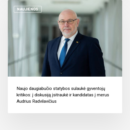
NAUJIENOS
Naujo daugiabučio statybos sulaukė gyventojų
kritikos: į diskusiją įsitraukė ir kandidatas į merus
Audrius Radvilavičius