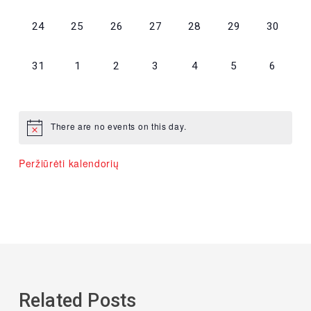
renginiai,
renginiai,
renginiai,
renginiai,
renginiai,
renginiai,
renginiai,
0
0
0
0
0
0
0
24
25
26
27
28
29
30
renginiai,
renginiai,
renginiai,
renginiai,
renginiai,
renginiai,
renginiai,
0
0
0
0
0
0
0
31
1
2
3
4
5
6
renginiai,
renginiai,
renginiai,
renginiai,
renginiai,
renginiai,
renginiai,
There are no events on this day.
Peržiūrėti kalendorių
Related Posts