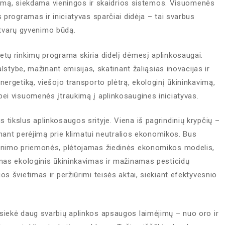
avimą, siekdama vieningos ir skaidrios sistemos. Visuomenės
 programas ir iniciatyvas sparčiai didėja – tai svarbus
t tvarų gyvenimo būdą.
tų rinkimų programa skiria didelį dėmesį aplinkosaugai.
lstybe, mažinant emisijas, skatinant žaliąsias inovacijas ir
ergetiką, viešojo transporto plėtrą, ekologinį ūkininkavimą,
ei visuomenės įtraukimą į aplinkosaugines iniciatyvas.
ikslus aplinkosaugos srityje. Viena iš pagrindinių krypčių –
inant perėjimą prie klimatui neutralios ekonomikos. Bus
rinimo priemonės, plėtojamas žiedinės ekonomikos modelis,
mas ekologinis ūkininkavimas ir mažinamas pesticidų
s švietimas ir peržiūrimi teisės aktai, siekiant efektyvesnio
siekė daug svarbių aplinkos apsaugos laimėjimų – nuo oro ir