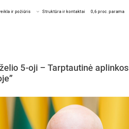
ikla ir požiūris
Struktūra ir kontaktai
0,6 proc. parama
rželio 5-oji – Tarptautinė aplink
oje”