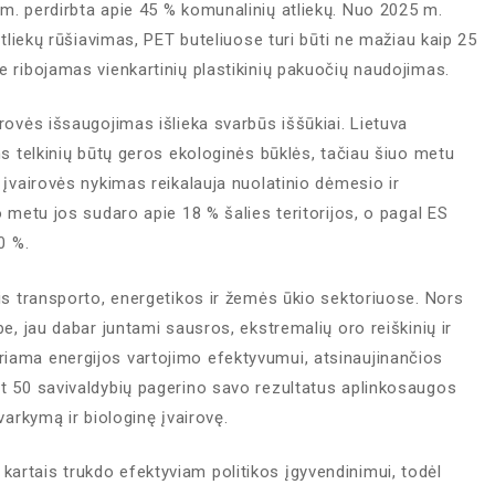
 m. perdirbta apie 45 % komunalinių atliekų. Nuo 2025 m.
 atliekų rūšiavimas, PET buteliuose turi būti ne mažiau kaip 25
e ribojamas vienkartinių plastikinių pakuočių naudojimas.
irovės išsaugojimas išlieka svarbūs iššūkiai. Lietuva
ens telkinių būtų geros ekologinės būklės, tačiau šiuo metu
s įvairovės nykimas reikalauja nuolatinio dėmesio ir
o metu jos sudaro apie 18 % šalies teritorijos, o pagal ES
0 %.
ais transporto, energetikos ir žemės ūkio sektoriuose. Nors
be, jau dabar juntami sausros, ekstremalių oro reiškinių ir
riama energijos vartojimo efektyvumui, atsinaujinančios
et 50 savivaldybių pagerino savo rezultatus aplinkosaugos
varkymą ir biologinę įvairovę.
artais trukdo efektyviam politikos įgyvendinimui, todėl