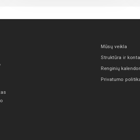
Mūsų veikla
Struktūra ir konta
o
Renginių kalendo
Privatumo politik
tas
no