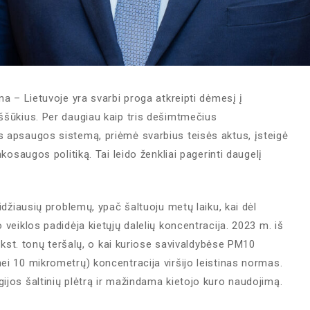
na – Lietuvoje yra svarbi proga atkreipti dėmesį į
ššūkius. Per daugiau kaip tris dešimtmečius
s apsaugos sistemą, priėmė svarbius teisės aktus, įsteigė
nkosaugos politiką. Tai leido ženkliai pagerinti daugelį
idžiausių problemų, ypač šaltuoju metų laiku, kai dėl
 veiklos padidėja kietųjų dalelių koncentracija. 2023 m. iš
tūkst. tonų teršalų, o kai kuriose savivaldybėse PM10
ei 10 mikrometrų) koncentracija viršijo leistinas normas.
ijos šaltinių plėtrą ir mažindama kietojo kuro naudojimą.