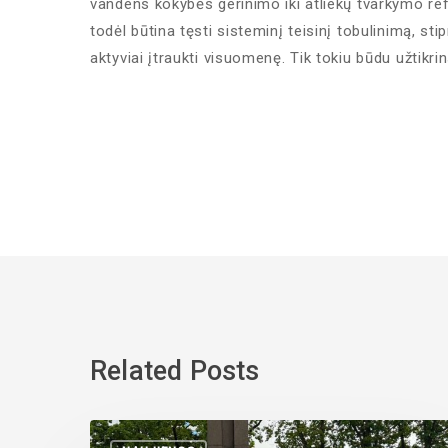
vandens kokybės gerinimo iki atliekų tvarkymo ref
todėl būtina tęsti sisteminį teisinį tobulinimą, stip
aktyviai įtraukti visuomenę. Tik tokiu būdu užtikrin
Related Posts