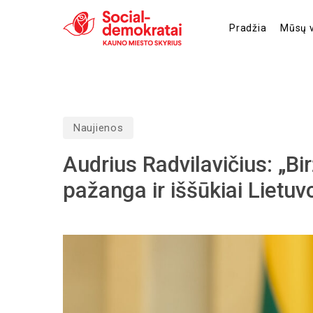
Skip
to
Pradžia
Mūsų ve
main
content
Naujienos
Audrius Radvilavičius: „Bi
pažanga ir iššūkiai Lietuv