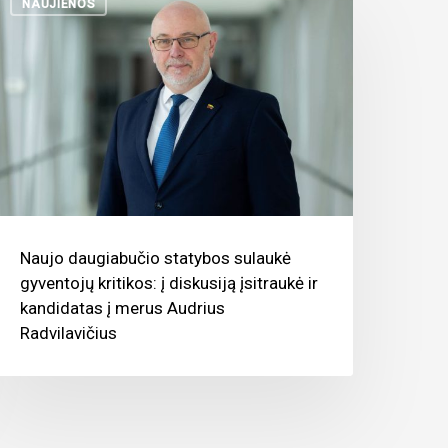
NAUJIENOS
Naujo daugiabučio statybos sulaukė
gyventojų kritikos: į diskusiją įsitraukė ir
kandidatas į merus Audrius
Radvilavičius