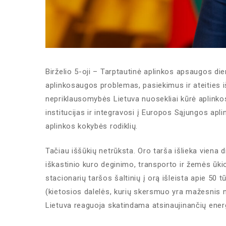
Birželio 5-oji – Tarptautinė aplinkos apsaugos die
aplinkosaugos problemas, pasiekimus ir ateities i
nepriklausomybės Lietuva nuosekliai kūrė aplinko
institucijas ir integravosi į Europos Sąjungos apli
aplinkos kokybės rodiklių.
Tačiau iššūkių netrūksta. Oro tarša išlieka viena d
iškastinio kuro deginimo, transporto ir žemės ūkio
stacionarių taršos šaltinių į orą išleista apie 50 
(kietosios dalelės, kurių skersmuo yra mažesnis n
Lietuva reaguoja skatindama atsinaujinančių energ