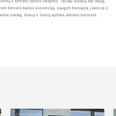
ormų ir klimato kaitos valdymo. Tačiau iššūkių dar daug,
rinti klimato kaitos prevenciją, saugoti biologinę įvairovę ir
sime sveiką, švarią ir tvarią aplinka ateities kartoms.