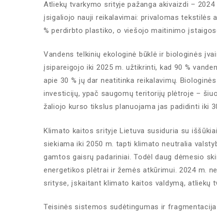
Atliekų tvarkymo srityje pažanga akivaizdi – 2024
įsigaliojo nauji reikalavimai: privalomas tekstilės
% perdirbto plastiko, o viešojo maitinimo įstaigos
Vandens telkinių ekologinė būklė ir biologinės įva
įsipareigojo iki 2025 m. užtikrinti, kad 90 % vand
apie 30 % jų dar neatitinka reikalavimų. Biologinė
investicijų, ypač saugomų teritorijų plėtroje – šiu
žaliojo kurso tikslus planuojama jas padidinti iki 3
Klimato kaitos srityje Lietuva susiduria su iššūki
siekiama iki 2050 m. tapti klimato neutralia valsty
gamtos gaisrų padariniai. Todėl daug dėmesio ski
energetikos plėtrai ir žemės atkūrimui. 2024 m. n
srityse, įskaitant klimato kaitos valdymą, atliekų t
Teisinės sistemos sudėtingumas ir fragmentacija k