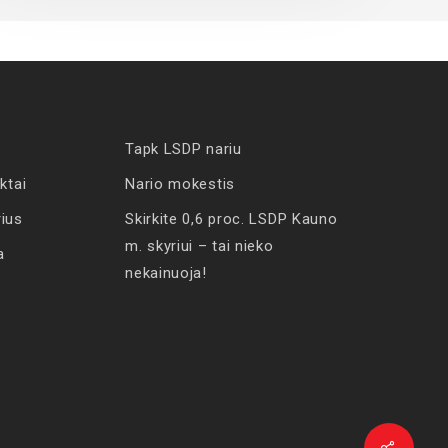
Tapk LSDP nariu
ktai
Nario mokestis
rius
Skirkite 0,6 proc. LSDP Kauno
m. skyriui – tai nieko
a
nekainuoja!