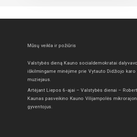
Mūsų veikla ir požiūris
Valstybės dieną Kauno socialdemokratai dalyvav
iškilmingame minėjime prie Vytauto Didžiojo karo
muziejaus.
Artėjant Liepos 6-ajai – Valstybės dienai – Rober
Kaunas pasveikino Kauno Vilijampolės mikrorajo
gyventojus.