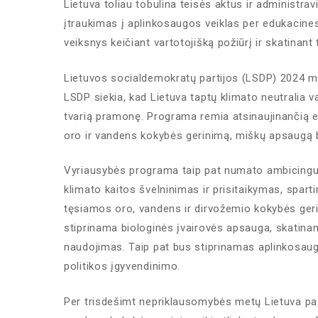
Lietuva toliau tobulina teisės aktus ir administr
įtraukimas į aplinkosaugos veiklas per edukacines
veiksnys keičiant vartotojišką požiūrį ir skatinan
Lietuvos socialdemokratų partijos (LSDP) 2024 me
LSDP siekia, kad Lietuva taptų klimato neutralia va
tvarią pramonę. Programa remia atsinaujinančią en
oro ir vandens kokybės gerinimą, miškų apsaugą b
Vyriausybės programa taip pat numato ambicingus t
klimato kaitos švelninimas ir prisitaikymas, spart
tęsiamos oro, vandens ir dirvožemio kokybės ge
stiprinama biologinės įvairovės apsauga, skatina
naudojimas. Taip pat bus stiprinamas aplinkosaugo
politikos įgyvendinimo.
Per trisdešimt nepriklausomybės metų Lietuva pa